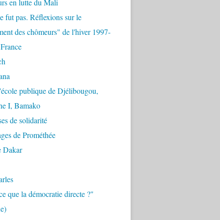
urs en lutte du Mali
e fut pas. Réflexions sur le
ent des chômeurs" de l'hiver 1997-
 France
ch
ana
'école publique de Djélibougou,
e I, Bamako
es de solidarité
ages de Prométhée
e Dakar
arles
ce que la démocratie directe ?"
e)