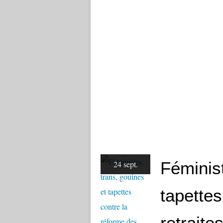
Féminist
24 sept.
tapettes
retraite