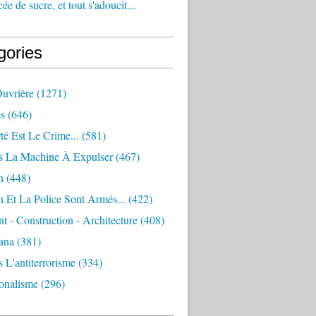
e de sucre, et tout s'adoucit...
gories
Ouvrière
(1271)
s
(646)
té Est Le Crime...
(581)
s La Machine À Expulser
(467)
n
(448)
 Et La Police Sont Armés...
(422)
 - Construction - Architecture
(408)
ana
(381)
 L'antiterrorisme
(334)
ionalisme
(296)