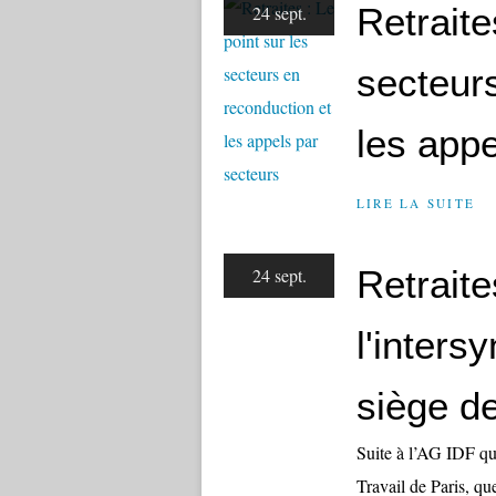
Retraite
24 sept.
secteur
les appe
LIRE LA SUITE
Retraite
24 sept.
l'inters
siège d
Suite à l’AG IDF qui
Travail de Paris, q