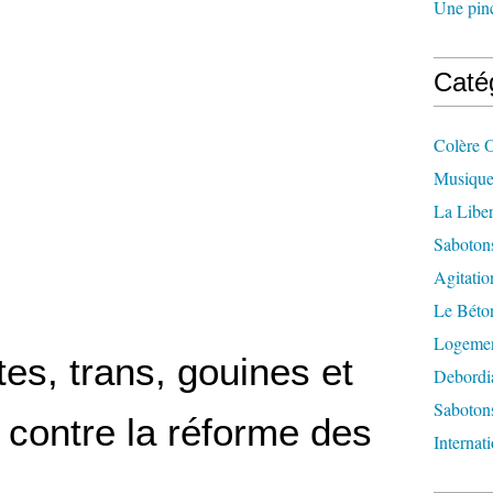
Une pincé
Caté
Colère 
Musique
La Liber
Saboton
Agitatio
Le Béton
Logement
es, trans, gouines et
Debordi
Sabotons
 contre la réforme des
Internat
s