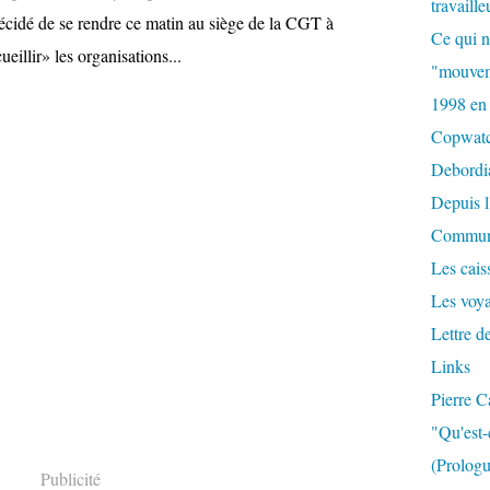
travaille
écidé de se rendre ce matin au siège de la CGT à
Ce qui n
eillir» les organisations...
"mouvem
1998 en
Copwat
Debordi
Depuis l
Commun
Les caiss
Les voy
Lettre d
Links
Pierre C
"Qu'est-
(Prologu
Publicité