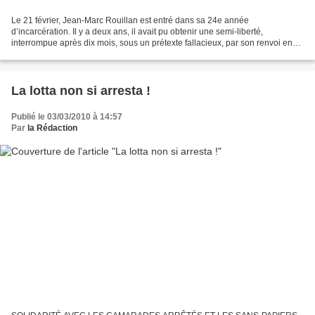
Le 21 février, Jean-Marc Rouillan est entré dans sa 24e année
d’incarcération. Il y a deux ans, il avait pu obtenir une semi-liberté,
interrompue après dix mois, sous un prétexte fallacieux, par son renvoi en
détention à plein temps. Ayant déposé une...
La lotta non si arresta !
Publié le 03/03/2010 à 14:57
Par
la Rédaction