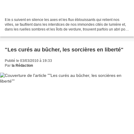
Il.le.s suivent en silence les axes et les flux éblouissants qui relient nos
villes, se faufilent dans les interstices de nos immondes cités de lumière et,
dans les ruelles sombres et les îlots de verdure, trouvent parfois un abri pour
la nuit, fabriqué...
"Les curés au bûcher, les sorcières en liberté"
Publié le 03/03/2010 à 19:33
Par
la Rédaction