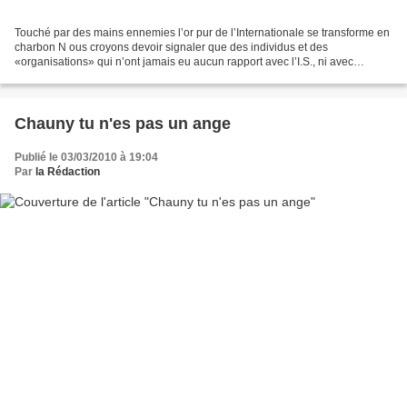
Touché par des mains ennemies l’or pur de l’Internationale se transforme en
charbon N ous croyons devoir signaler que des individus et des
«organisations» qui n’ont jamais eu aucun rapport avec l’I.S., ni avec
aucune forme de pensée critique, se présentent,...
Chauny tu n'es pas un ange
Publié le 03/03/2010 à 19:04
Par
la Rédaction