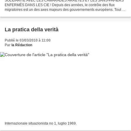
SOLIDARITÉ AVEC LES CAMARADES ARRÊTÉS ET LES SANS-PAPIERS
ENFERMÉS DANS LES CIE ! Depuis des années, le contrôle des flux
migratoires est un des axes majeurs des gouvernements européens. Tout en
prétendant abolir les frontières internes à l’espace Schengen,...
La pratica della verità
Publié le 03/03/2010 à 11:00
Par
la Rédaction
Internazionale situazionista no 1, luglio 1969.