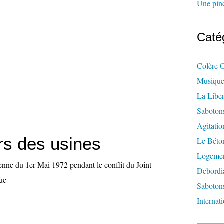
Une pincé
Caté
Colère 
Musique
La Liber
Saboton
Agitatio
rs des usines
Le Béton
Logement
ienne du 1er Mai 1972 pendant le conflit du Joint
Debordi
euc
Sabotons
Internat