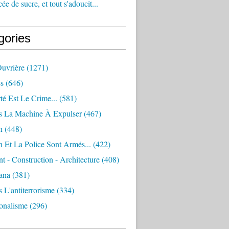
e de sucre, et tout s'adoucit...
gories
Ouvrière
(1271)
s
(646)
té Est Le Crime...
(581)
s La Machine À Expulser
(467)
n
(448)
 Et La Police Sont Armés...
(422)
 - Construction - Architecture
(408)
ana
(381)
 L'antiterrorisme
(334)
ionalisme
(296)