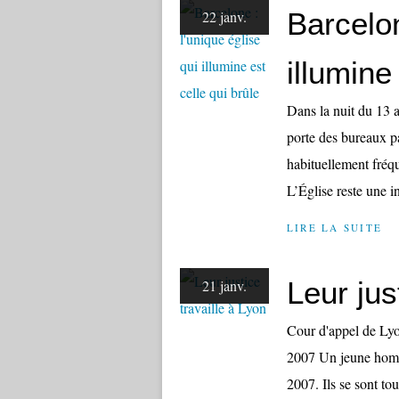
Barcelon
22 janv.
illumine
Dans la nuit du 13 a
porte des bureaux pa
habituellement fréq
L’Église reste une in
LIRE LA SUITE
Leur jus
21 janv.
Cour d'appel de Lyo
2007 Un jeune homme
2007. Ils se sont tou