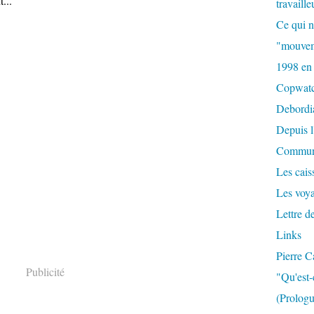
...
travaille
Ce qui n
"mouvem
1998 en
Copwat
Debordi
Depuis l
Commun
Les caiss
Les voy
Lettre d
Links
Pierre C
Publicité
"Qu'est-
(Prologu