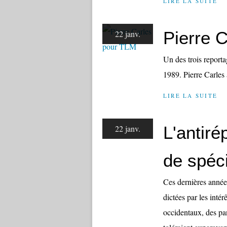
LIRE LA SUITE
Pierre 
22 janv.
Un des trois reporta
1989. Pierre Carles 
LIRE LA SUITE
L'antiré
22 janv.
de spéci
Ces dernières années
dictées par les inté
occidentaux, des pan