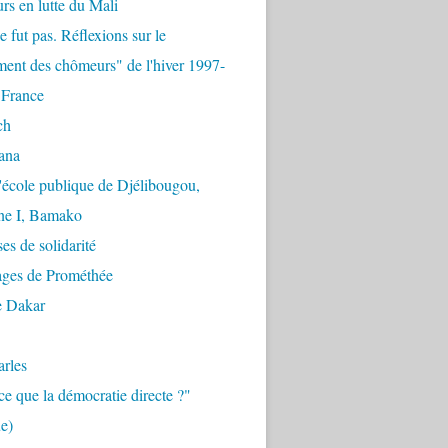
urs en lutte du Mali
e fut pas. Réflexions sur le
ent des chômeurs" de l'hiver 1997-
 France
ch
ana
'école publique de Djélibougou,
e I, Bamako
es de solidarité
ages de Prométhée
e Dakar
arles
ce que la démocratie directe ?"
e)