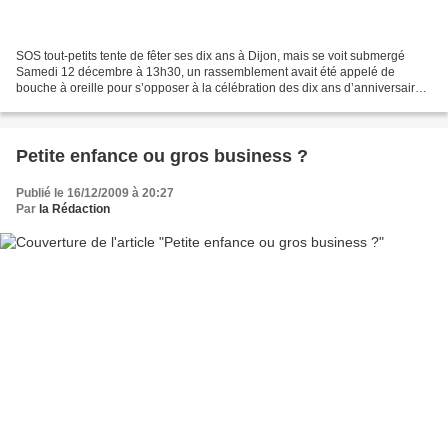
SOS tout-petits tente de fêter ses dix ans à Dijon, mais se voit submergé
Samedi 12 décembre à 13h30, un rassemblement avait été appelé de
bouche à oreille pour s’opposer à la célébration des dix ans d’anniversaires
de la branche dijonnaise du réseau...
Petite enfance ou gros business ?
Publié le 16/12/2009 à 20:27
Par
la Rédaction