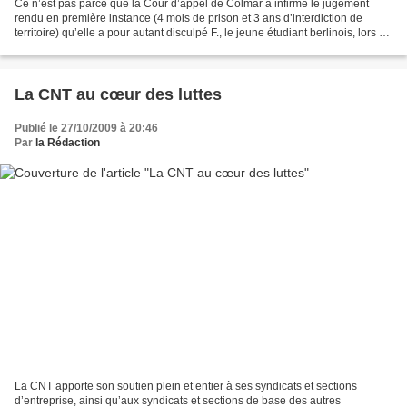
Ce n’est pas parce que la Cour d’appel de Colmar a infirmé le jugement
rendu en première instance (4 mois de prison et 3 ans d’interdiction de
territoire) qu’elle a pour autant disculpé F., le jeune étudiant berlinois, lors de
ce deuxième procès. Il est...
La CNT au cœur des luttes
Publié le 27/10/2009 à 20:46
Par
la Rédaction
La CNT apporte son soutien plein et entier à ses syndicats et sections
d’entreprise, ainsi qu’aux syndicats et sections de base des autres