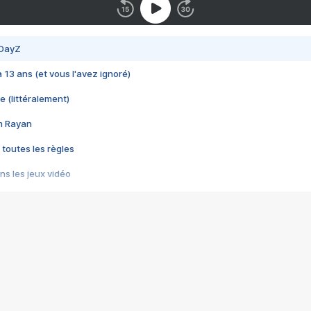
 DayZ
 a 13 ans (et vous l'avez ignoré)
e (littéralement)
im Rayan
 toutes les règles
s les jeux vidéo
us choquant de Rockstar ? - Le scandale BULLY
e plus moche de Steam
du RÊVE tourne au CAUCHEMAR
pendant 8 heures
it… à tort