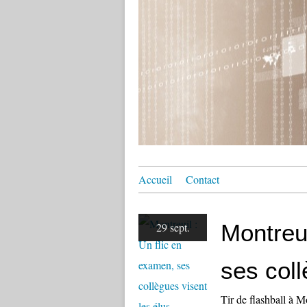
Accueil
Contact
Montreui
29 sept.
ses coll
Tir de flashball à M