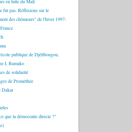
urs en lutte du Mali
e fut pas. Réflexions sur le
ent des chômeurs" de l'hiver 1997-
 France
ch
ana
'école publique de Djélibougou,
e I, Bamako
es de solidarité
ages de Prométhée
e Dakar
arles
ce que la démocratie directe ?"
e)