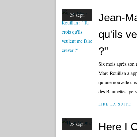
Jean-Mar
28 sept.
qu'ils v
?"
Six mois après son r
Marc Rouillan a appr
qu’une nouvelle cris
des Baumettes, perso
LIRE LA SUITE
Here I 
28 sept.