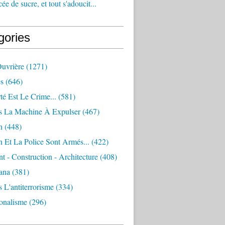
e de sucre, et tout s'adoucit...
gories
Ouvrière
(1271)
s
(646)
té Est Le Crime...
(581)
s La Machine À Expulser
(467)
n
(448)
 Et La Police Sont Armés...
(422)
 - Construction - Architecture
(408)
ana
(381)
 L'antiterrorisme
(334)
ionalisme
(296)