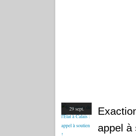
Exaction
29 sept.
appel à 