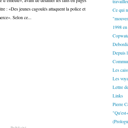
ée d’émeute», avant de détailler les faits en pages
travaille
titre : «Des jeunes cagoulés attaquent la police et
Ce qui n
rce». Selon ce...
"mouvem
1998 en
Copwat
Debordi
Depuis l
Commun
Les caiss
Les voy
Lettre d
Links
Pierre C
"Qu'est-
(Prologu
Publicité