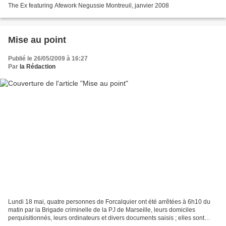
The Ex featuring Afework Negussie Montreuil, janvier 2008
Mise au point
Publié le 26/05/2009 à 16:27
Par
la Rédaction
Lundi 18 mai, quatre personnes de Forcalquier ont été arrêtées à 6h10 du
matin par la Brigade criminelle de la PJ de Marseille, leurs domiciles
perquisitionnés, leurs ordinateurs et divers documents saisis ; elles sont
placées en garde à vue à Marseille...