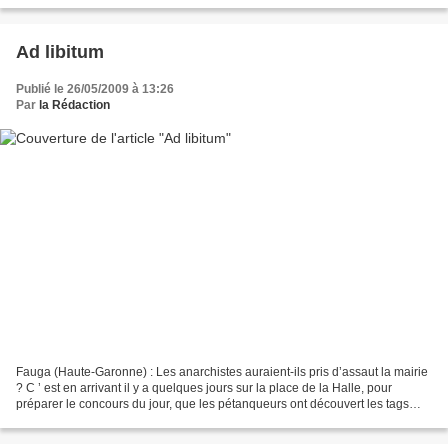
Ad libitum
Publié le 26/05/2009 à 13:26
Par
la Rédaction
Fauga (Haute-Garonne) : Les anarchistes auraient-ils pris d’assaut la mairie
? C ’ est en arrivant il y a quelques jours sur la place de la Halle, pour
préparer le concours du jour, que les pétanqueurs ont découvert les tags
apposés sur la façade de la...