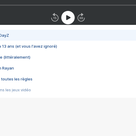
 DayZ
 a 13 ans (et vous l'avez ignoré)
e (littéralement)
im Rayan
 toutes les règles
s les jeux vidéo
us choquant de Rockstar ? - Le scandale BULLY
e plus moche de Steam
du RÊVE tourne au CAUCHEMAR
pendant 8 heures