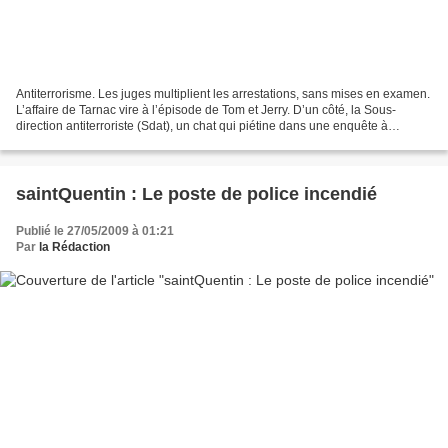
Antiterrorisme. Les juges multiplient les arrestations, sans mises en examen.
L’affaire de Tarnac vire à l’épisode de Tom et Jerry. D’un côté, la Sous-
direction antiterroriste (Sdat), un chat qui piétine dans une enquête à
rebours où les suspects refusent...
saintQuentin : Le poste de police incendié
Publié le 27/05/2009 à 01:21
Par
la Rédaction