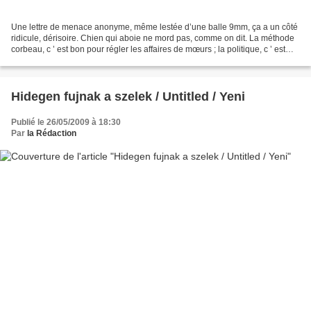
Une lettre de menace anonyme, même lestée d’une balle 9mm, ça a un côté
ridicule, dérisoire. Chien qui aboie ne mord pas, comme on dit. La méthode
corbeau, c ’ est bon pour régler les affaires de mœurs ; la politique, c ’ est
une chose autrement plus...
Hidegen fujnak a szelek / Untitled / Yeni
Publié le 26/05/2009 à 18:30
Par
la Rédaction