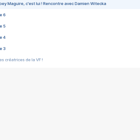
bey Maguire, c'est lui ! Rencontre avec Damien Witecka
e 6
e 5
e 4
e 3
s créatrices de la VF !
e 2
e 1
e Mektoub My Love arrive enfin ! Rencontre avec Shaïn Boumedine et Sal
i : après Toni en famille
elle réalise le bouleversant Dites lui que je l'aime
ais ! Rencontre autour de Vie privée de Rebecca Zlotowski
 de Marguerite, Grave... Rencontre avec Ella Rumpf