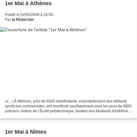
1er Mai à Athènes
Publié le 02/05/2009 à 16:56
Par
la Rédaction
«(…) À Athènes, près de 6000 manifestants, essentiellement des militants
syndicaux communistes, ont manifesté pacifiquement sous les yeux de 4000
policiers. Autour de l’École polytechnique, bastion des étudiants d'extrême
gauche, les policiers ont recouru...
1er Mai à Nîmes