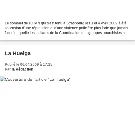
Le sommet de l'OTAN qui s'est tenu à Strasbourg les 3 et 4 Avril 2009 à été
l'occasion d'une répression et d'une violence policière plus forte que jamais
face à laquelle les militants de la Coordination des groupes anarchistes ne
peuvent que s'élever....
La Huelga
Publié le 06/04/2009 à 17:25
Par
la Rédaction