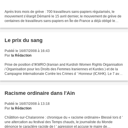
Après trois mois de grève : 700 travailleurs sans-papiers régularisés, le
mouvement s’élargit Démarré le 15 avril dernier, le mouvement de grève de
centaines de travailleurs sans-papiers en Île-de-France a déjà obligé le
gouvernement à accorder environ...
Le prix du sang
Publié le 16/07/2008 à 16:43
Par
la Rédaction
Prise de position d’IKWRO (Iranian and Kurdish Women Rights Organisation
/ Organisation pour les Droits des Femmes Iraniennes et Kurdes ) et de la
Campagne Internationale Contre les Crimes d ’ Honneur (ICAHK). Le 7 avril
2007, une adolescente portant...
Racisme ordinaire dans l'Ain
Publié le 16/07/2008 à 13:18
Par
la Rédaction
Châtillon-sur-Chalaronne : chronique du « racisme ordinaire» Blessé lors d ’
une altercation au festival des Temps chauds, le journaliste du Monde
dénonce le caractère raciste de l ’ agression et accuse le maire de