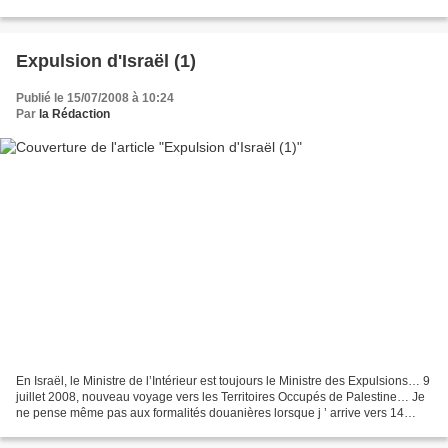
officialise la centralisation de données...
Expulsion d'Israël (1)
Publié le 15/07/2008 à 10:24
Par
la Rédaction
En Israël, le Ministre de l’Intérieur est toujours le Ministre des Expulsions… 9
juillet 2008, nouveau voyage vers les Territoires Occupés de Palestine… Je
ne pense même pas aux formalités douanières lorsque j ’ arrive vers 14
heures à l ’ aéroport Ben...