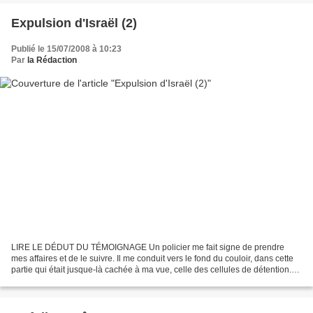
Expulsion d'Israël (2)
Publié le 15/07/2008 à 10:23
Par
la Rédaction
LIRE LE DÉDUT DU TÉMOIGNAGE Un policier me fait signe de prendre
mes affaires et de le suivre. Il me conduit vers le fond du couloir, dans cette
partie qui était jusque-là cachée à ma vue, celle des cellules de détention.
Derrière les portes kaki, en...