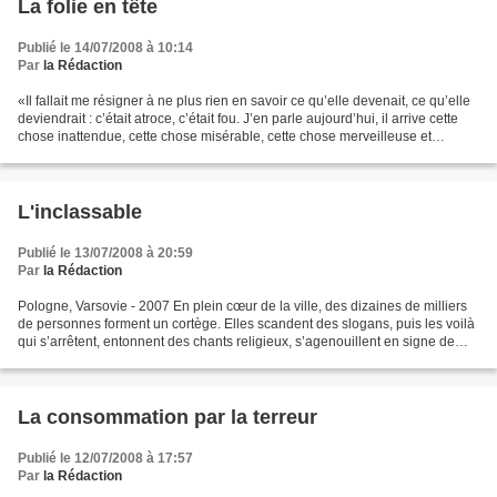
La folie en tête
Publié le 14/07/2008 à 10:14
Par
la Rédaction
«Il fallait me résigner à ne plus rien en savoir ce qu’elle devenait, ce qu’elle
deviendrait : c’était atroce, c’était fou. J’en parle aujourd’hui, il arrive cette
chose inattendue, cette chose misérable, cette chose merveilleuse et
indifférente que j’en...
L'inclassable
Publié le 13/07/2008 à 20:59
Par
la Rédaction
Pologne, Varsovie - 2007 En plein cœur de la ville, des dizaines de milliers
de personnes forment un cortège. Elles scandent des slogans, puis les voilà
qui s’arrêtent, entonnent des chants religieux, s’agenouillent en signe de
piété. On hésite tout d’abord...
La consommation par la terreur
Publié le 12/07/2008 à 17:57
Par
la Rédaction