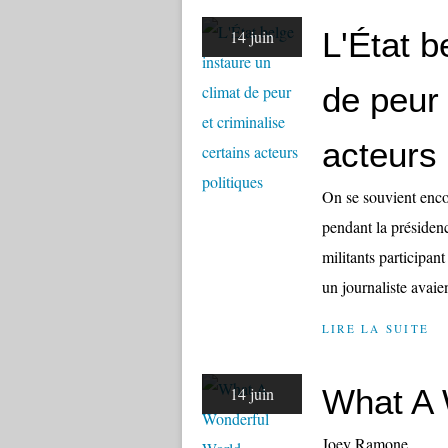
L'État b
14 juin
de peur 
acteurs 
On se souvient encor
pendant la présiden
militants participan
un journaliste avaien
LIRE LA SUITE
What A 
14 juin
Joey Ramone