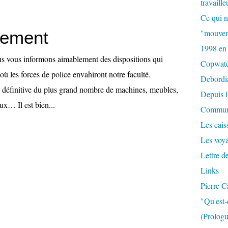
travaille
Ce qui n
sement
"mouvem
1998 en
s vous informons aimablement des dispositions qui
Copwat
 où les forces de police envahiront notre faculté.
Debordi
et définitive du plus grand nombre de machines, meubles,
Depuis l
ux… Il est bien...
Commun
Les caiss
Les voy
Lettre d
Links
Pierre C
"Qu'est-
(Prologu