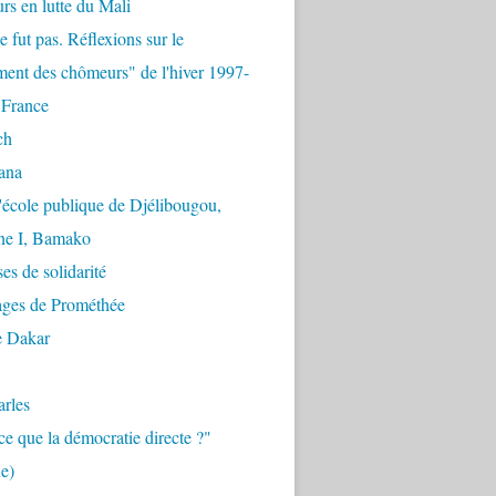
urs en lutte du Mali
e fut pas. Réflexions sur le
ent des chômeurs" de l'hiver 1997-
 France
ch
ana
'école publique de Djélibougou,
e I, Bamako
es de solidarité
ages de Prométhée
e Dakar
arles
ce que la démocratie directe ?"
e)