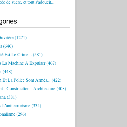
e de sucre, et tout s'adoucit...
gories
Ouvrière
(1271)
s
(646)
té Est Le Crime...
(581)
s La Machine À Expulser
(467)
n
(448)
 Et La Police Sont Armés...
(422)
 - Construction - Architecture
(408)
ana
(381)
 L'antiterrorisme
(334)
ionalisme
(296)