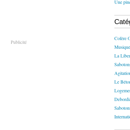
Une pincé
Caté
Colère 
Publicité
Musique
La Liber
Saboton
Agitatio
Le Béton
Logement
Debordi
Sabotons
Internat