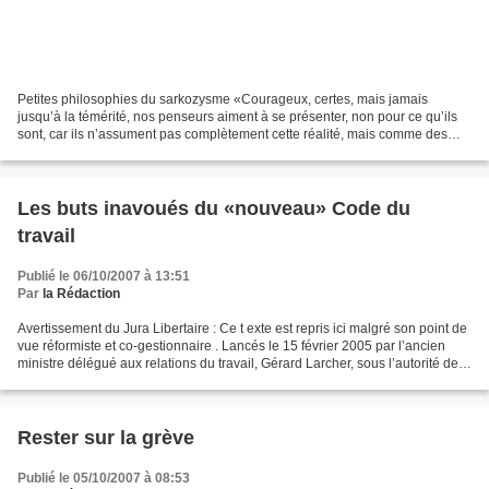
Petites philosophies du sarkozysme «Courageux, certes, mais jamais
jusqu’à la témérité, nos penseurs aiment à se présenter, non pour ce qu’ils
sont, car ils n’assument pas complètement cette réalité, mais comme des
rebelles. Des briseurs de tabous. Ils...
Les buts inavoués du «nouveau» Code du
travail
Publié le 06/10/2007 à 13:51
Par
la Rédaction
Avertissement du Jura Libertaire : Ce t exte est repris ici malgré son point de
vue réformiste et co-gestionnaire . Lancés le 15 février 2005 par l’ancien
ministre délégué aux relations du travail, Gérard Larcher, sous l’autorité de
Jean-Louis Borloo,...
Rester sur la grève
Publié le 05/10/2007 à 08:53