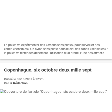
La police va expérimenter des «avions sans pilote» pour surveiller des
zones «sensibles» Un avion sans pilote dans le ciel des zones «sensibles» :
la police va tester dès décembre l’utilisation d’un drone, l’une des attractions
du salon Milipol qui s’ouvre...
Copenhague, six octobre deux mille sept
Publié le 08/10/2007 à 22:25
Par
la Rédaction