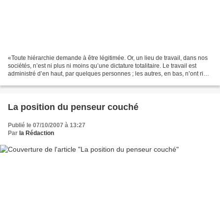
«Toute hiérarchie demande à être légitimée. Or, un lieu de travail, dans nos
sociétés, n’est ni plus ni moins qu’une dictature totalitaire. Le travail est
administré d’en haut, par quelques personnes ; les autres, en bas, n’ont rien
à dire. Il n’y a aucune...
La position du penseur couché
Publié le 07/10/2007 à 13:27
Par
la Rédaction