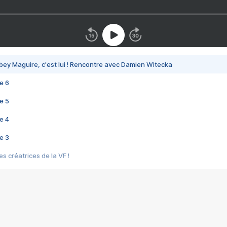
bey Maguire, c'est lui ! Rencontre avec Damien Witecka
e 6
e 5
e 4
e 3
s créatrices de la VF !
e 2
e 1
e Mektoub My Love arrive enfin ! Rencontre avec Shaïn Boumedine et Sal